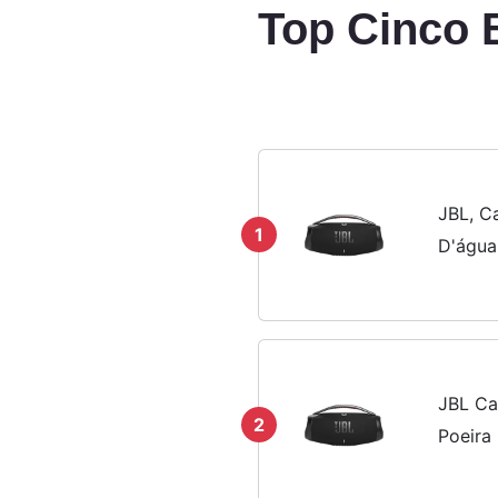
Top Cinco
JBL, C
1
D'água
JBL Ca
2
Poeira 