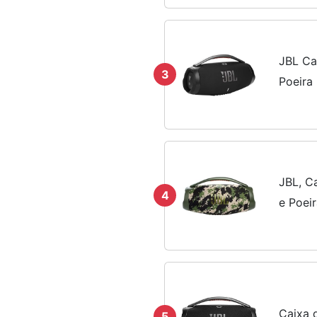
JBL Ca
3
Poeira 
JBL, C
4
e Poei
Caixa 
5