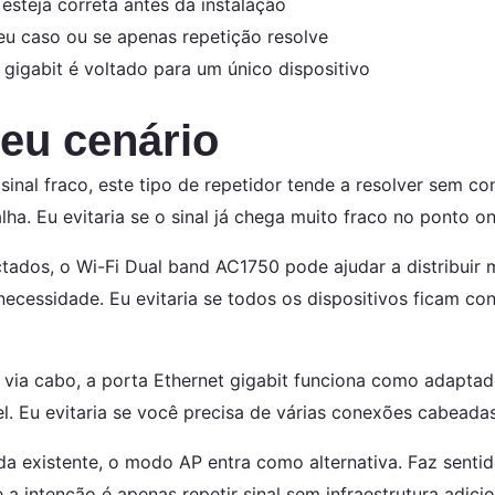
esteja correta antes da instalação
eu caso ou se apenas repetição resolve
gigabit é voltado para um único dispositivo
eu cenário
nal fraco, este tipo de repetidor tende a resolver sem c
lha. Eu evitaria se o sinal já chega muito fraco no ponto on
ados, o Wi-Fi Dual band AC1750 pode ajudar a distribuir m
necessidade. Eu evitaria se todos os dispositivos ficam 
ia cabo, a porta Ethernet gigabit funciona como adaptado
el. Eu evitaria se você precisa de várias conexões cabea
a existente, o modo AP entra como alternativa. Faz sentid
 a intenção é apenas repetir sinal sem infraestrutura adicio