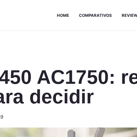
HOME
COMPARATIVOS
REVIE
450 AC1750: re
ra decidir
09