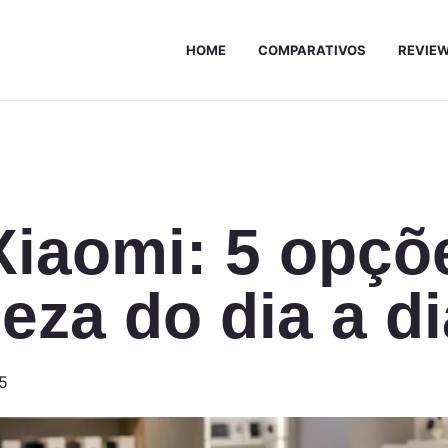
HOME
COMPARATIVOS
REVIE
Xiaomi: 5 opçõ
eza do dia a di
35