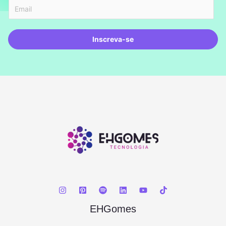
Inscreva-se
EHGomes