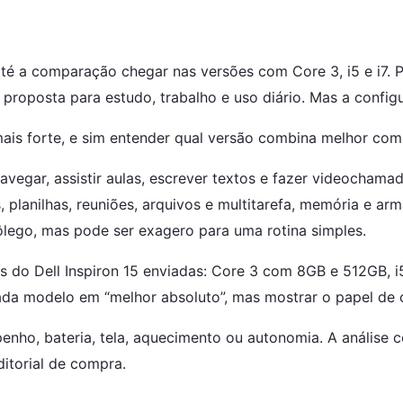
até a comparação chegar nas versões com Core 3, i5 e i7. P
e proposta para estudo, trabalho e uso diário. Mas a confi
mais forte, e sim entender qual versão combina melhor com
avegar, assistir aulas, escrever textos e fazer videocham
 planilhas, reuniões, arquivos e multitarefa, memória e a
ôlego, mas pode ser exagero para uma rotina simples.
ões do Dell Inspiron 15 enviadas: Core 3 com 8GB e 512GB,
cada modelo em “melhor absoluto”, mas mostrar o papel de
nho, bateria, tela, aquecimento ou autonomia. A análise 
itorial de compra.