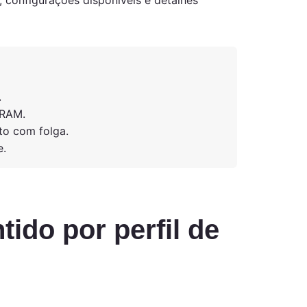
 configurações disponíveis e detalhes
.
 RAM.
to com folga.
e.
ido por perfil de