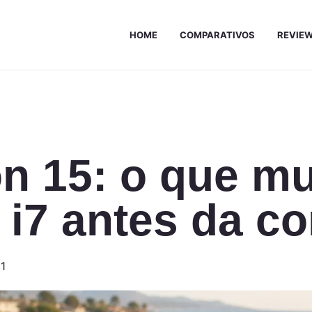
HOME
COMPARATIVOS
REVIE
on 15: o que m
e i7 antes da c
01