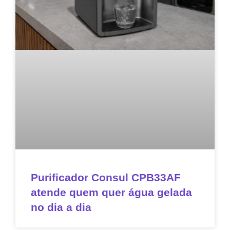
Purificador Consul CPB33AF
atende quem quer água gelada
no dia a dia