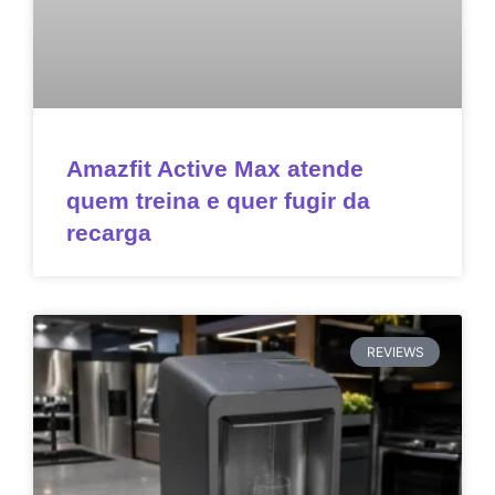
Amazfit Active Max atende
quem treina e quer fugir da
recarga
REVIEWS