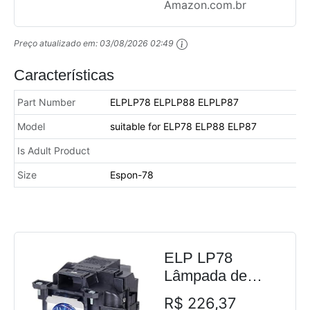
Home Theater
Amazon.com.br
2030 2000
730HD 725HD
Preço atualizado em:
03/08/2026 02:49
600 VS230
Características
VS330 VS335W
EX3220
Part Number
ELPLP78 ELPLP88 ELPLP87
EX6220...
Model
suitable for ELP78 ELP88 ELP87
Is Adult Product
Size
Espon-78
ELP LP78
Lâmpada de
reposição para
R$ 226,37