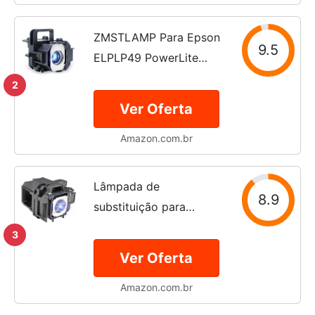
EX3220 EX5220
EX6220 EX7220 /...
ZMSTLAMP Para Epson
9.5
ELPLP49 PowerLite
Home Cinema 6100
2
8345 8700UB 6500UB
Ver Oferta
8350 8100 8500UB
Amazon.com.br
6100 6500 8100 8500
9500, Pro Cinema 7100
7500UB 9100 9500 350
Lâmpada de
8.9
9...
substituição para
projetor Epson
3
PowerLite ELPLP78 /
Ver Oferta
V13H010L78 LBTGROUP
Amazon.com.br
Home Theater 2030
2000 730HD 725HD