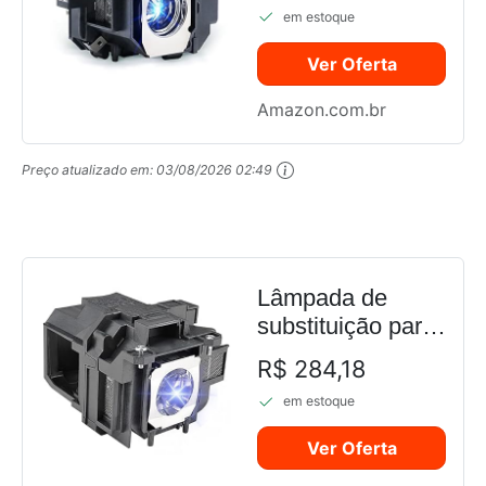
em estoque
8345 8700UB
6500UB 8350
Ver Oferta
8100 8500UB
6100 6500 8100
Amazon.com.br
8500 9500, Pro
Cinema 7100
Preço atualizado em:
03/08/2026 02:49
7500UB 9100
9500 350 9...
Lâmpada de
substituição para
projetor Epson
R$ 284,18
PowerLite
em estoque
ELPLP78 /
V13H010L78
Ver Oferta
LBTGROUP