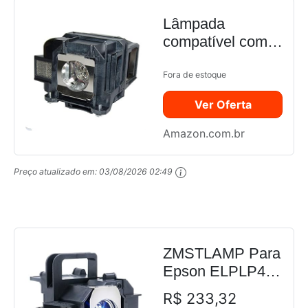
Lâmpada
compatível com
projetor ELPLP78
V13H010L78
Fora de estoque
para Epson EB-
Ver Oferta
945 / EB-955W /
EB-965 / EB-98 /
Amazon.com.br
EB-S17 / EB-S18
/ EB-W18
Preço atualizado em:
03/08/2026 02:49
EX3220 EX5220
EX6220 EX7220
/...
ZMSTLAMP Para
Epson ELPLP49
PowerLite Home
R$ 233,32
Cinema 6100