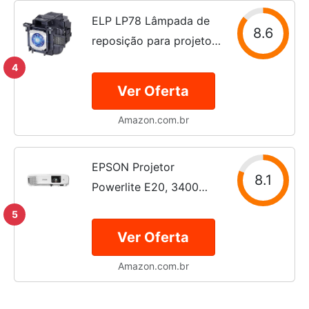
600 VS230 VS330
ELP LP78 Lâmpada de
8.6
VS335W EX3220
reposição para projetor
EX6220...
Epson
4
Ver Oferta
Amazon.com.br
EPSON Projetor
8.1
Powerlite E20, 3400
Lúmens, XGA, HDMI,
5
Branco, Bivolt
Ver Oferta
Amazon.com.br