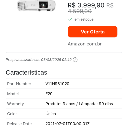
3400 Lúmens,
R$ 3.999,90
R$
XGA, HDMI,
4.599,00
Branco, Bivolt
em estoque
Ver Oferta
Amazon.com.br
Preço atualizado em:
03/08/2026 02:49
Características
Part Number
V11H981020
Model
E20
Warranty
Produto: 3 anos / Lâmpada: 90 dias
Color
Única
Release Date
2021-07-01T00:00:01Z