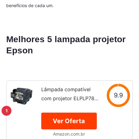
benefícios de cada um.
Melhores 5 lampada projetor
Epson
Lâmpada compatível
9.9
com projetor ELPLP78
V13H010L78 para Epson
1
EB-945 / EB-955W /
Ver Oferta
EB-965 / EB-98 / EB-
Amazon.com.br
S17 / EB-S18 / EB-W18