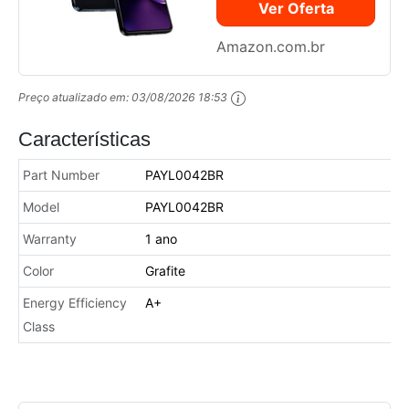
Ver Oferta
Dupla 50MP +
8MP, Selfie 16MP
Amazon.com.br
e Tela 6,55"
Edição Especial
Preço atualizado em:
03/08/2026 18:53
acompanha Fone
Moto Buds 135
Características
Part Number
PAYL0042BR
Model
PAYL0042BR
Warranty
1 ano
Color
Grafite
Energy Efficiency
A+
Class