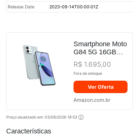
Release Date
2023-09-14T00:00:01Z
Smartphone Moto
G84 5G 16GB
RAM Boost*
R$ 1.695,00
256GB Azul -
Fora de estoque
Vegan Leather
Ver Oferta
Amazon.com.br
Preço atualizado em:
03/08/2026 18:53
Características