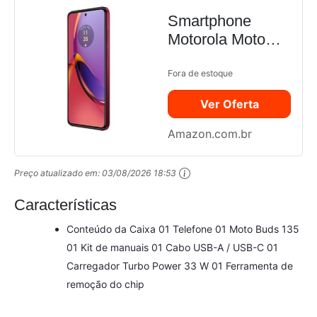
Smartphone
Motorola Moto
G84 5G 256GB -
Viva Magenta -
Fora de estoque
Vegan Leather,
Ver Oferta
RAM 8GB,
Câmera Dupla
Amazon.com.br
50MP + 8MP,
Selfie 16MP e
Preço atualizado em:
03/08/2026 18:53
Tela 6,55" Edição
Especial
Características
acompanha...
Conteúdo da Caixa 01 Telefone 01 Moto Buds 135
01 Kit de manuais 01 Cabo USB-A / USB-C 01
Carregador Turbo Power 33 W 01 Ferramenta de
remoção do chip