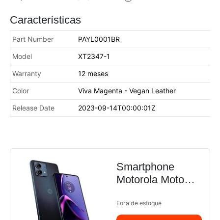
Características
Part Number
PAYL0001BR
Model
XT2347-1
Warranty
12 meses
Color
Viva Magenta - Vegan Leather
Release Date
2023-09-14T00:00:01Z
Smartphone
Motorola Moto
G84 5G 256GB -
Grafite, RAM
Fora de estoque
8GB, Câmera