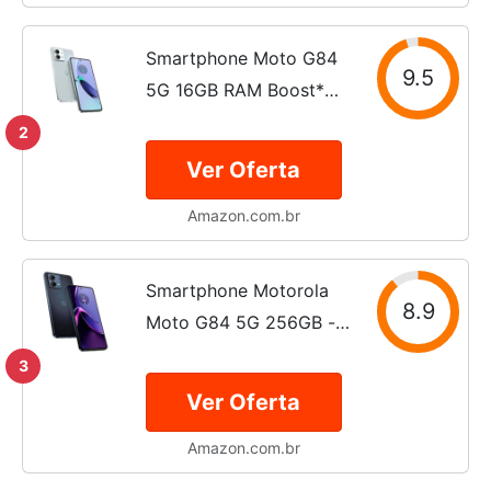
Smartphone Moto G84
9.5
5G 16GB RAM Boost*
256GB Azul - Vegan
2
Leather
Ver Oferta
Amazon.com.br
Smartphone Motorola
8.9
Moto G84 5G 256GB -
Grafite, RAM 8GB,
3
Câmera Dupla 50MP +
Ver Oferta
8MP, Selfie 16MP e Tela
Amazon.com.br
6,55" Edição Especial
acompanha Fone Moto