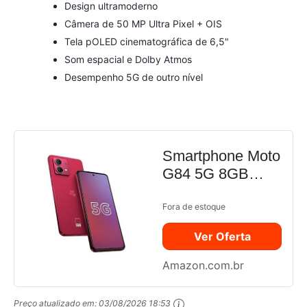
Design ultramoderno
Câmera de 50 MP Ultra Pixel + OIS
Tela pOLED cinematográfica de 6,5"
Som espacial e Dolby Atmos
Desempenho 5G de outro nível
Smartphone Moto
G84 5G 8GB
RAM Boost*
256GB Viva
Fora de estoque
Magenta - Vegan
Ver Oferta
Leather
Amazon.com.br
Preço atualizado em:
03/08/2026 18:53