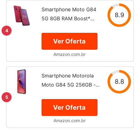
Buds 135
Smartphone Moto G84
8.9
5G 8GB RAM Boost*
256GB Viva Magenta -
4
Vegan Leather
Ver Oferta
Amazon.com.br
Smartphone Motorola
8.8
Moto G84 5G 256GB -
Viva Magenta - Vegan
5
Leather, RAM 8GB,
Ver Oferta
Câmera Dupla 50MP +
Amazon.com.br
8MP, Selfie 16MP e Tela
6,55" Edição Especial
acompanha...