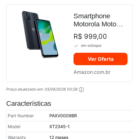
Smartphone
Motorola Moto
E13 4G 64GB
R$ 999,00
4GB RAM Grafite
em estoque
Ver Oferta
Amazon.com.br
Preço atualizado em:
05/08/2026 00:28
Características
Part Number
PAXV0009BR
Model
XT2345-1
Warranty
12 meses