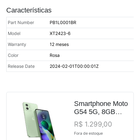
Características
Part Number
PB1L0001BR
Model
XT2423-6
Warranty
12 meses
Color
Rosa
Release Date
2024-02-01T00:00:01Z
Smartphone Moto
G54 5G, 8GB
RAM Boost*
R$ 1.299,00
256GB Verde -
Fora de estoque
Vegan Leather