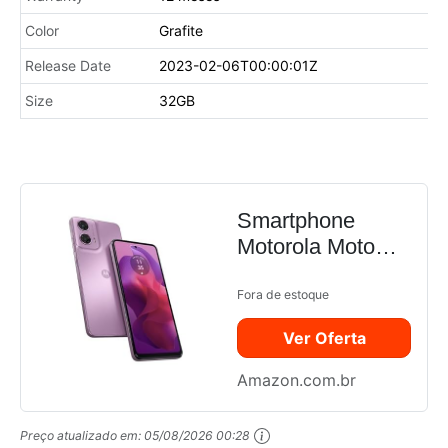
Color
Grafite
Release Date
2023-02-06T00:00:01Z
Size
32GB
Smartphone
Motorola Moto
G24 8GB RAM
Boost* 128GB
Fora de estoque
Rosa
Ver Oferta
Amazon.com.br
Preço atualizado em:
05/08/2026 00:28