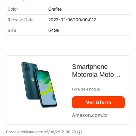
Color
Grafite
Release Date
2023-02-06T00:00:01Z
Size
64GB
Smartphone
Motorola Moto
E13 4G 32GB
2GB RAM Verde
Fora de estoque
Ver Oferta
Amazon.com.br
Preço atualizado em:
05/08/2026 00:28