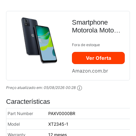
Smartphone
Motorola Moto
E13 4G 32GB
2GB RAM Grafite
Fora de estoque
Ver Oferta
Amazon.com.br
Preço atualizado em:
05/08/2026 00:28
Características
Part Number
PAXV0000BR
Model
XT2345-1
Warranty
12 meses