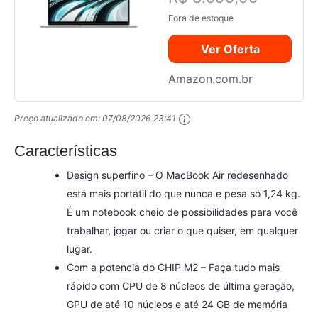
Chip M2 com
Fora de estoque
CPU de oito
núcleos e GPU
Ver Oferta
de oito núcleos,
de 256 GB SSD
Amazon.com.br
(Prata)
Preço atualizado em:
07/08/2026 23:41
Características
Design superfino – O MacBook Air redesenhado
está mais portátil do que nunca e pesa só 1,24 kg.
É um notebook cheio de possibilidades para você
trabalhar, jogar ou criar o que quiser, em qualquer
lugar.
Com a potencia do CHIP M2 – Faça tudo mais
rápido com CPU de 8 núcleos de última geração,
GPU de até 10 núcleos e até 24 GB de memória