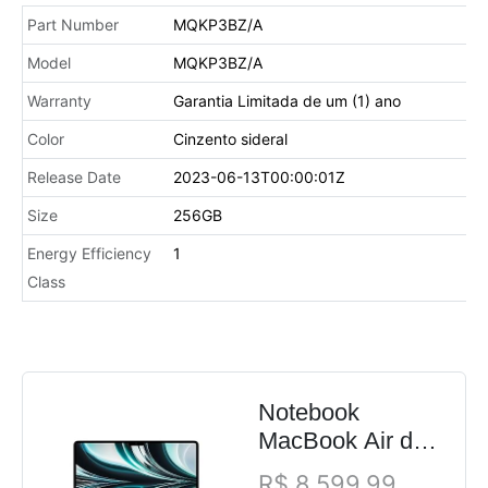
Part Number
MQKP3BZ/A
Model
MQKP3BZ/A
Warranty
Garantia Limitada de um (1) ano
Color
Cinzento sideral
Release Date
2023-06-13T00:00:01Z
Size
256GB
Energy Efficiency
1
Class
Notebook
MacBook Air de
13 polegadas:
R$ 8.599,99