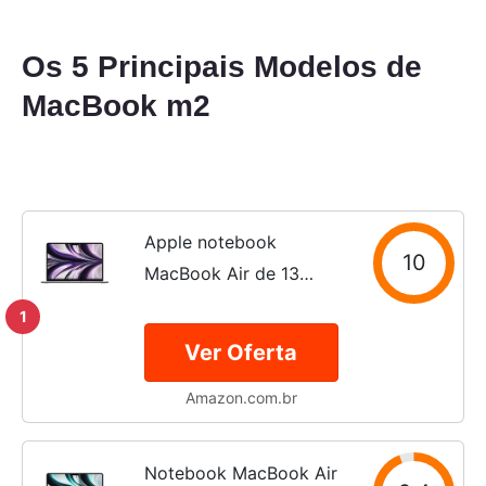
Os 5 Principais Modelos de
MacBook m2
Apple notebook
10
MacBook Air de 13
polegadas: Chip M2 da
1
Apple com CPU de oito
Ver Oferta
núcleos e GPU de oito
Amazon.com.br
núcleos, de 256 GB SSD
- Cinza espacial
Notebook MacBook Air