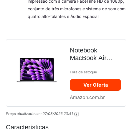
impressão com a câmera FaceTime HD de 1080p,
conjunto de três microfones e sistema de som com
quatro alto-falantes e Áudio Espacial.
Notebook
MacBook Air
(2023) Apple com
chip M2: tela
Fora de estoque
Liquid Retina de
Ver Oferta
15,3 polegadas,
8GB GB de RAM,
Amazon.com.br
SSD de de 256
GB GB, teclado
Preço atualizado em:
07/08/2026 23:41
retroiluminado,
câmera...
Características