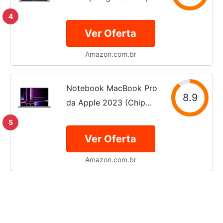
M2 com CPU de oito
4
núcleos e GPU de oito
Ver Oferta
núcleos, de 256 GB SSD
Amazon.com.br
Meia-Noite
Notebook MacBook Pro
8.9
da Apple 2023 (Chip
M2 Pro da Apple com
5
CPU de 12 núcleos e
Ver Oferta
GPU de 19 núcleos) Tela
Amazon.com.br
Liquid Retina XDR de 16
polegadas, 16GB
Memória...