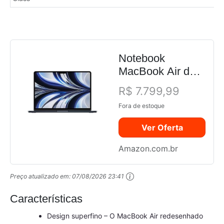
Notebook
MacBook Air de
13 polegadas:
R$ 7.799,99
Chip M2 com
Fora de estoque
CPU de oito
núcleos e GPU
Ver Oferta
de oito núcleos,
de 256 GB SSD
Amazon.com.br
Meia-Noite
Preço atualizado em:
07/08/2026 23:41
Características
Design superfino – O MacBook Air redesenhado