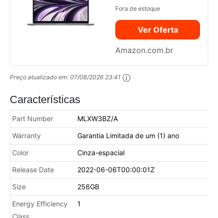
Chip M2 da Apple
Fora de estoque
com CPU de oito
Ver Oferta
núcleos e GPU
de oito núcleos,
Amazon.com.br
de 256 GB SSD -
Cinza espacial
Preço atualizado em:
07/08/2026 23:41
Características
Part Number
MLXW3BZ/A
Warranty
Garantia Limitada de um (1) ano
Color
Cinza-espacial
Release Date
2022-06-06T00:00:01Z
Size
256GB
Energy Efficiency
1
Class