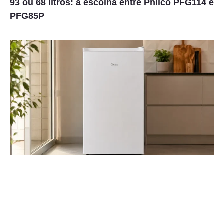
93 ou 68 litros: a escolha entre Philco PFG114 e
PFG85P