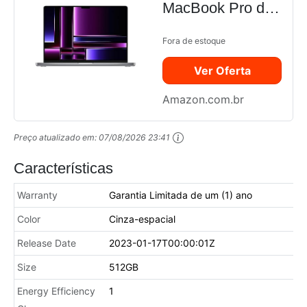
MacBook Pro da
Apple 2023 (Chip
M2 Pro da Apple
Fora de estoque
com CPU de 12
Ver Oferta
núcleos e GPU
de 19 núcleos)
Amazon.com.br
Tela Liquid Retina
XDR de 16
Preço atualizado em:
07/08/2026 23:41
polegadas, 16GB
Memória...
Características
Warranty
Garantia Limitada de um (1) ano
Color
Cinza-espacial
Release Date
2023-01-17T00:00:01Z
Size
512GB
Energy Efficiency
1