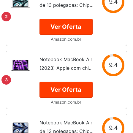
9.4
de 13 polegadas: Chip
M2 com CPU de oito
2
núcleos e GPU de oito
Ver Oferta
núcleos, de 256 GB SSD
Amazon.com.br
(Prata)
Notebook MacBook Air
9.4
(2023) Apple com chip
M2: tela Liquid Retina
3
de 15,3 polegadas, 8GB
Ver Oferta
GB de RAM, SSD de de
Amazon.com.br
256 GB GB, teclado
retroiluminado, câmera...
Notebook MacBook Air
9.4
de 13 polegadas: Chip