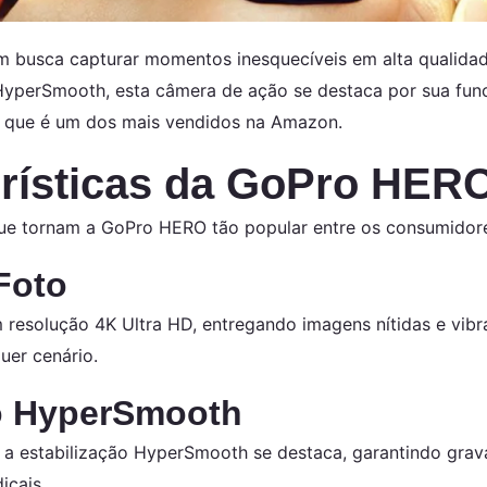
 busca capturar momentos inesquecíveis em alta qualidade
 HyperSmooth, esta câmera de ação se destaca por sua fu
or que é um dos mais vendidos na Amazon.
erísticas da GoPro HER
que tornam a GoPro HERO tão popular entre os consumidor
Foto
resolução 4K Ultra HD, entregando imagens nítidas e vibra
uer cenário.
eo HyperSmooth
 a estabilização HyperSmooth se destaca, garantindo grav
icais.