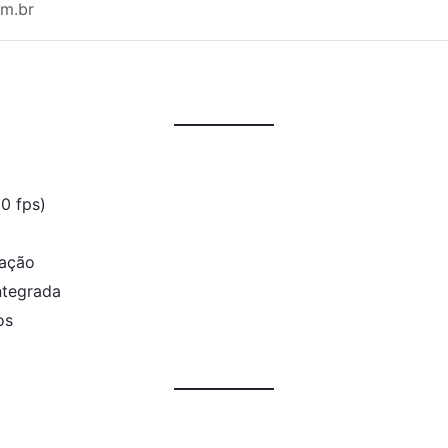
m.br
0 fps)
gação
ntegrada
os