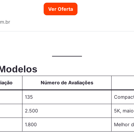
Ver Oferta
m.br
 Modelos
liação
Número de Avaliações
135
Compact
2.500
5K, maio
1.800
Melhor 