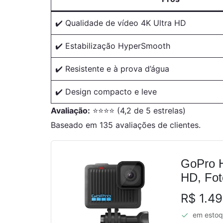
✔️ Qualidade de vídeo 4K Ultra HD
✔️ Estabilização HyperSmooth
✔️ Resistente e à prova d’água
✔️ Design compacto e leve
Avaliação:
⭐⭐⭐⭐ (4,2 de 5 estrelas)
Baseado em 135 avaliações de clientes.
GoPro H
HD, Fot
R$ 1.4
em esto