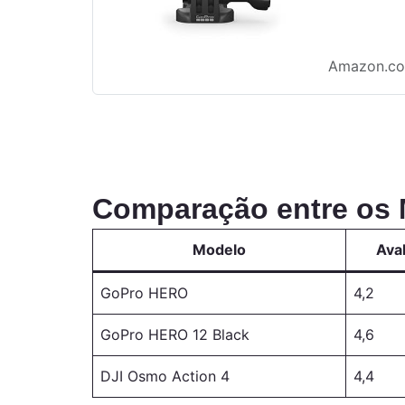
Amazon.co
Comparação entre os
Modelo
Ava
GoPro HERO
4,2
GoPro HERO 12 Black
4,6
DJI Osmo Action 4
4,4