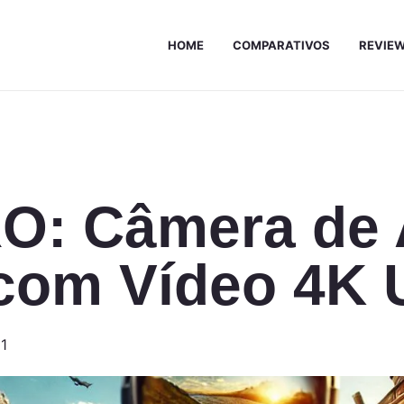
HOME
COMPARATIVOS
REVIE
O: Câmera de
om Vídeo 4K U
21