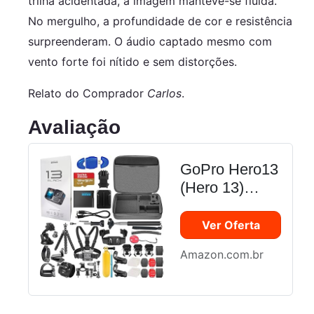
trilha acidentada, a imagem manteve-se fluida.
No mergulho, a profundidade de cor e resistência
surpreenderam. O áudio captado mesmo com
vento forte foi nítido e sem distorções.
Relato do Comprador
Carlos
.
Avaliação
GoPro Hero13
(Hero 13)
Preto -
Câmera De
Ver Oferta
Ação À Prova
Amazon.com.br
D'Água Com
Vídeo Ultra Hd
5.3K, Fotos