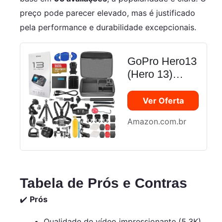
preço pode parecer elevado, mas é justificado
pela performance e durabilidade excepcionais.
GoPro Hero13
(Hero 13)
Preto -
Câmera De
Ver Oferta
Ação À Prova
Amazon.com.br
D'Água Com
Vídeo Ultra Hd
5.3K, Fotos
De 27Mp,
Transmissão
Tabela de Prós e Contras
Ao Vivo,
✔️
Prós
Webcam,
Estabilização
Qualidade de vídeo impressionante (5.3K)