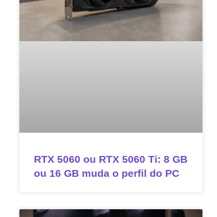
RTX 5060 ou RTX 5060 Ti: 8 GB
ou 16 GB muda o perfil do PC