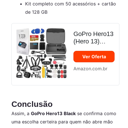
Kit completo com 50 acessórios + cartão
de 128 GB
GoPro Hero13
(Hero 13)
Preto -
Câmera De
Ver Oferta
Ação À Prova
Amazon.com.br
D'Água Com
Vídeo Ultra Hd
5.3K, Fotos
De 27Mp,
Transmissão
Conclusão
Ao Vivo,
Assim, a
GoPro Hero13 Black
se confirma como
Webcam,
uma escolha certeira para quem não abre mão
Estabilização