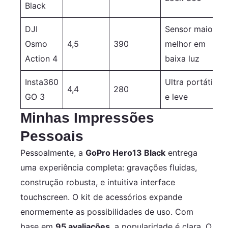
Black
DJI
Sensor maior,
Osmo
4,5
390
melhor em
Action 4
baixa luz
Insta360
Ultra portátil
4,4
280
GO 3
e leve
Minhas Impressões
Pessoais
Pessoalmente, a
GoPro Hero13 Black
entrega
uma experiência completa: gravações fluidas,
construção robusta, e intuitiva interface
touchscreen. O kit de acessórios expande
enormemente as possibilidades de uso. Com
base em
95 avaliações
, a popularidade é clara. O