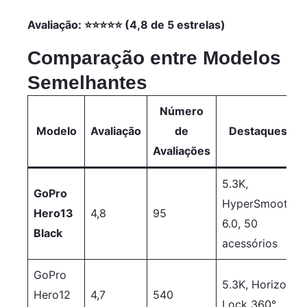
De 27Mp,
Transmissão
Avaliação: ⭐⭐⭐⭐⭐ (4,8 de 5 estrelas)
Ao Vivo,
Webcam,
Comparação entre Modelos
Estabilização
Semelhantes
+ Cartão De...
Número
Modelo
Avaliação
de
Destaques
Avaliações
5.3K,
GoPro
HyperSmooth
Hero13
4,8
95
6.0, 50
Black
acessórios
GoPro
5.3K, Horizon
Hero12
4,7
540
Lock 360°