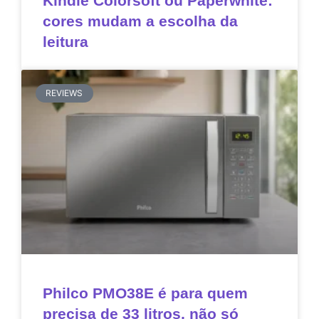
Kindle Colorsoft ou Paperwhite:
cores mudam a escolha da
leitura
REVIEWS
Philco PMO38E é para quem
precisa de 33 litros, não só