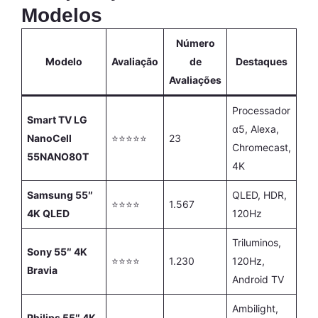
Modelos
Número
Modelo
Avaliação
de
Destaques
Avaliações
Processador
Smart TV LG
α5, Alexa,
NanoCell
⭐⭐⭐⭐⭐
23
Chromecast,
55NANO80T
4K
Samsung 55″
QLED, HDR,
⭐⭐⭐⭐
1.567
4K QLED
120Hz
Triluminos,
Sony 55″ 4K
⭐⭐⭐⭐
1.230
120Hz,
Bravia
Android TV
Ambilight,
Philips 55″ 4K