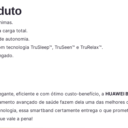
duto
nimas.
 carga total.
e autonomia.
m tecnologia TruSleep™, TruSeen™ e TruRelax™.
ngado.
gante, eficiente e com ótimo custo-benefício, a
HUAWEI B
toramento avançado de saúde fazem dela uma das melhores
cnologia, essa smartband certamente entrega o que promete
e vale a pena!