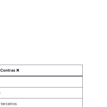
Contras ❌
S
terceiros