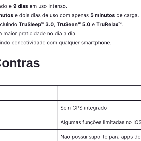
ado e
9 dias
em uso intenso.
nutos
e dois dias de uso com apenas
5 minutos
de carga.
incluindo
TruSleep™ 3.0
,
TruSeen™ 5.0
e
TruRelax™
.
 maior praticidade no dia a dia.
tindo conectividade com qualquer smartphone.
Contras
Sem GPS integrado
Algumas funções limitadas no iO
Não possui suporte para apps de 