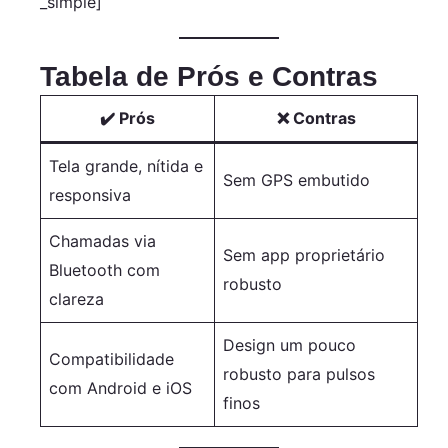
_simple]
Assistente de
Voz, Faz e
Recebe
Tabela de Prós e Contras
Ligações,...
✔️
Prós
❌
Contras
Tela grande, nítida e
Sem GPS embutido
responsiva
Chamadas via
Sem app proprietário
Bluetooth com
robusto
clareza
Design um pouco
Compatibilidade
robusto para pulsos
com Android e iOS
finos