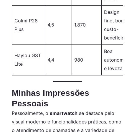
Design
Colmi P28
fino, bom
4,5
1.870
Plus
custo-
benefício
Boa
Haylou GST
4,4
980
autonomia
Lite
e leveza
Minhas Impressões
Pessoais
Pessoalmente, o
smartwatch
se destaca pelo
visual moderno e funcionalidades práticas, como
o atendimento de chamadas e a variedade de