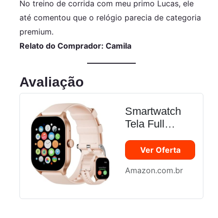
No treino de corrida com meu primo Lucas, ele
até comentou que o relógio parecia de categoria
premium.
Relato do Comprador: Camila
Avaliação
Smartwatch
Tela Full
Touch 1.85",
Resistente à
Ver Oferta
Água IP68,
Amazon.com.br
Compatível
com iOS e
Android, 120+
Modos