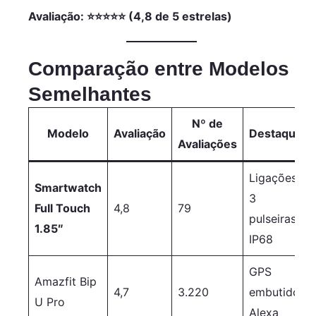
Esportivos,
Avaliação: ⭐⭐⭐⭐⭐ (4,8 de 5 estrelas)
Assistente de
Voz, Faz e
Recebe
Comparação entre Modelos
Ligações,...
Semelhantes
Nº de
Modelo
Avaliação
Destaques
Avaliações
Ligações,
Smartwatch
3
Full Touch
4,8
79
pulseiras,
1.85″
IP68
GPS
Amazfit Bip
4,7
3.220
embutido,
U Pro
Alexa