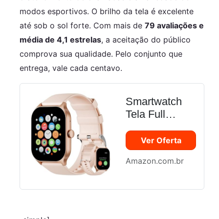
modos esportivos. O brilho da tela é excelente
até sob o sol forte. Com mais de
79 avaliações e
média de 4,1 estrelas
, a aceitação do público
comprova sua qualidade. Pelo conjunto que
entrega, vale cada centavo.
Smartwatch
Tela Full
Touch 1.85",
Resistente à
Ver Oferta
Água IP68,
Amazon.com.br
Compatível
com iOS e
Android, 120+
Modos
Esportivos,