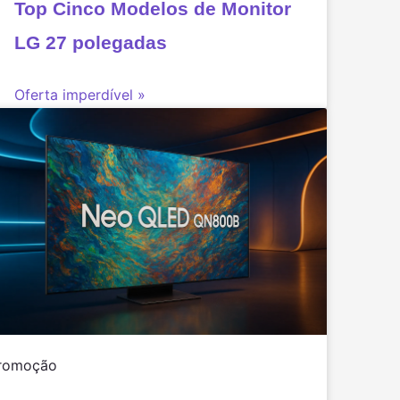
Top Cinco Modelos de Monitor
LG 27 polegadas
Oferta imperdível »
romoção