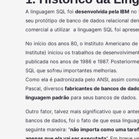
A linguagem SQL foi
desenvolvida pela IBM
no 
seu protótipo de banco de dados relacional d
comercial a utilizar a linguagem SQL foi aprese
No início dos anos 80, o Instituto Americano de
Institute) iniciou os trabalhos de desenvolvime
publicada nos anos de 1986 e 1987. Posteriorm
SQL que sofreu importantes melhorias.
Como ela é padronizada pelo ANSI, assim como
Pascal, diversos
fabricantes de bancos de dad
linguagem padrão
para seus bancos de dados.
Outro fator, talvez mais significativo que o an
bancos de dados, foi o fato de que essa lingua
seguinte maneira: “
não importa como uma taref
apenas que ela vai ser executada
”. Em breve v