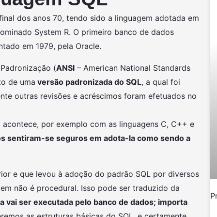
final dos anos 70, tendo sido a linguagem adotada em
enominado System R. O primeiro banco de dados
ntado em 1979, pela Oracle.
 Padronização (
ANSI
– American National Standards
nto de uma
versão padronizada do SQL
, a qual foi
ente outras revisões e acréscimos foram efetuados no
 acontece, por exemplo com as linguagens C, C++ e
os sentiram-se seguros em adota-la como sendo a
terior e que levou à adoção do padrão SQL por diversos
gem não é procedural. Isso pode ser traduzido da
P
a vai ser executada pelo banco de dados; importa
eremos as estruturas básicas do SQL, e certamente