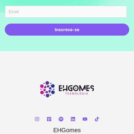
Inscreva-se
EHGomes