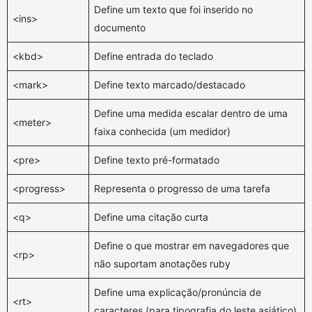
Define um texto que foi inserido no
<ins>
documento
<kbd>
Define entrada do teclado
<mark>
Define texto marcado/destacado
Define uma medida escalar dentro de uma
<meter>
faixa conhecida (um medidor)
<pre>
Define texto pré-formatado
<progress>
Representa o progresso de uma tarefa
<q>
Define uma citação curta
Define o que mostrar em navegadores que
<rp>
não suportam anotações ruby
Define uma explicação/pronúncia de
<rt>
caracteres (para tipografia do leste asiático)