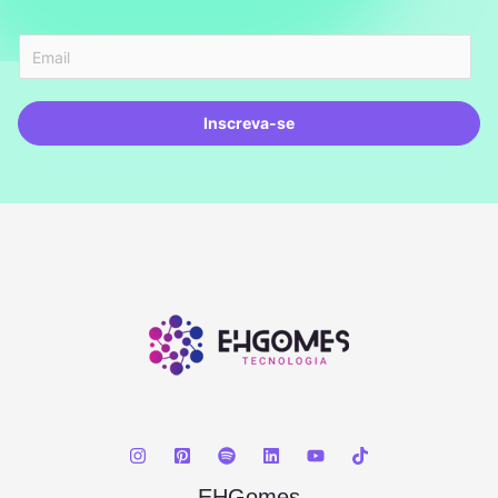
Inscreva-se
EHGomes