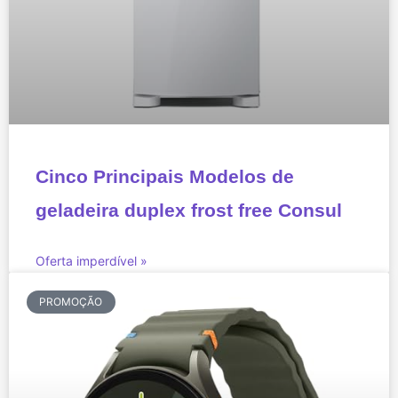
Cinco Principais Modelos de
geladeira duplex frost free Consul
Oferta imperdível »
PROMOÇÃO