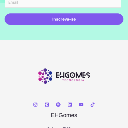
Inscreva-se
EHGomes